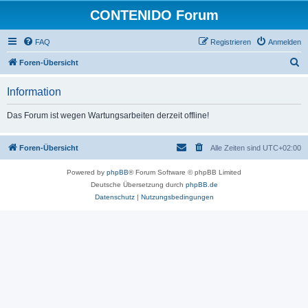
CONTENIDO Forum
FAQ
Registrieren
Anmelden
S
Foren-Übersicht
u
Information
c
h
Das Forum ist wegen Wartungsarbeiten derzeit offline!
e
Foren-Übersicht
Alle Zeiten sind
UTC+02:00
Powered by
phpBB
® Forum Software © phpBB Limited
Deutsche Übersetzung durch
phpBB.de
Datenschutz
|
Nutzungsbedingungen