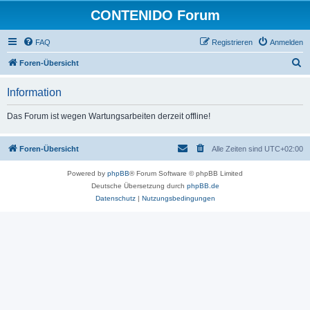
CONTENIDO Forum
FAQ
Registrieren
Anmelden
S
Foren-Übersicht
u
Information
c
h
Das Forum ist wegen Wartungsarbeiten derzeit offline!
e
Foren-Übersicht
Alle Zeiten sind
UTC+02:00
Powered by
phpBB
® Forum Software © phpBB Limited
Deutsche Übersetzung durch
phpBB.de
Datenschutz
|
Nutzungsbedingungen