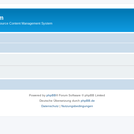
m
ource Content Management System
Powered by
phpBB
® Forum Software © phpBB Limited
Deutsche Übersetzung durch
phpBB.de
Datenschutz
|
Nutzungsbedingungen