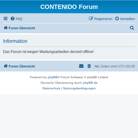
CONTENIDO Forum
FAQ
Registrieren
Anmelden
S
Foren-Übersicht
u
Information
c
h
Das Forum ist wegen Wartungsarbeiten derzeit offline!
e
Foren-Übersicht
Alle Zeiten sind
UTC+02:00
Powered by
phpBB
® Forum Software © phpBB Limited
Deutsche Übersetzung durch
phpBB.de
Datenschutz
|
Nutzungsbedingungen