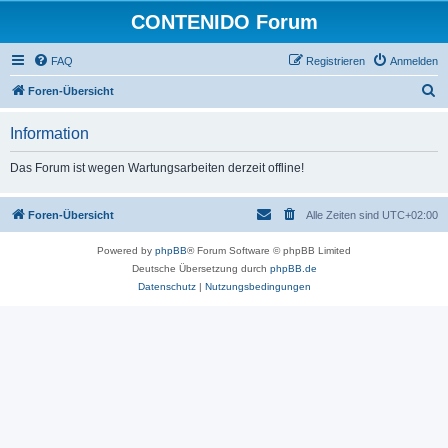
CONTENIDO Forum
FAQ
Registrieren
Anmelden
S
Foren-Übersicht
u
Information
c
h
Das Forum ist wegen Wartungsarbeiten derzeit offline!
e
Foren-Übersicht
Alle Zeiten sind
UTC+02:00
Powered by
phpBB
® Forum Software © phpBB Limited
Deutsche Übersetzung durch
phpBB.de
Datenschutz
|
Nutzungsbedingungen