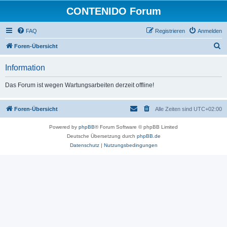
CONTENIDO Forum
FAQ
Registrieren
Anmelden
S
Foren-Übersicht
u
Information
c
h
Das Forum ist wegen Wartungsarbeiten derzeit offline!
e
Foren-Übersicht
Alle Zeiten sind
UTC+02:00
Powered by
phpBB
® Forum Software © phpBB Limited
Deutsche Übersetzung durch
phpBB.de
Datenschutz
|
Nutzungsbedingungen