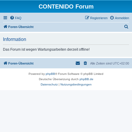
CONTENIDO Forum
FAQ
Registrieren
Anmelden
S
Foren-Übersicht
u
Information
c
h
Das Forum ist wegen Wartungsarbeiten derzeit offline!
e
Foren-Übersicht
Alle Zeiten sind
UTC+02:00
Powered by
phpBB
® Forum Software © phpBB Limited
Deutsche Übersetzung durch
phpBB.de
Datenschutz
|
Nutzungsbedingungen