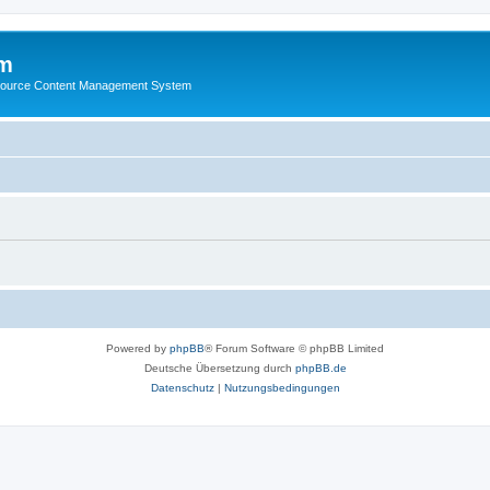
m
ource Content Management System
Powered by
phpBB
® Forum Software © phpBB Limited
Deutsche Übersetzung durch
phpBB.de
Datenschutz
|
Nutzungsbedingungen