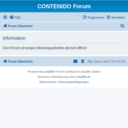
CONTENIDO Forum
FAQ
Registrieren
Anmelden
S
Foren-Übersicht
u
Information
c
h
Das Forum ist wegen Wartungsarbeiten derzeit offline!
e
Foren-Übersicht
Alle Zeiten sind
UTC+02:00
Powered by
phpBB
® Forum Software © phpBB Limited
Deutsche Übersetzung durch
phpBB.de
Datenschutz
|
Nutzungsbedingungen