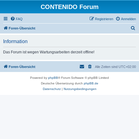
CONTENIDO Forum
FAQ
Registrieren
Anmelden
S
Foren-Übersicht
u
Information
c
h
Das Forum ist wegen Wartungsarbeiten derzeit offline!
e
Foren-Übersicht
Alle Zeiten sind
UTC+02:00
Powered by
phpBB
® Forum Software © phpBB Limited
Deutsche Übersetzung durch
phpBB.de
Datenschutz
|
Nutzungsbedingungen