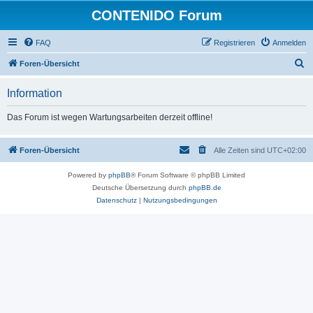
CONTENIDO Forum
FAQ
Registrieren
Anmelden
S
Foren-Übersicht
u
Information
c
h
Das Forum ist wegen Wartungsarbeiten derzeit offline!
e
Foren-Übersicht
Alle Zeiten sind
UTC+02:00
Powered by
phpBB
® Forum Software © phpBB Limited
Deutsche Übersetzung durch
phpBB.de
Datenschutz
|
Nutzungsbedingungen