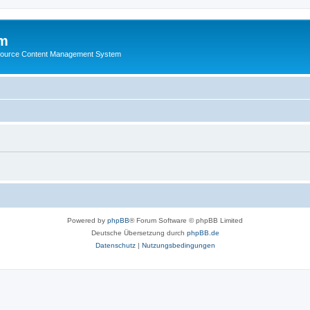
m
ource Content Management System
Powered by
phpBB
® Forum Software © phpBB Limited
Deutsche Übersetzung durch
phpBB.de
Datenschutz
|
Nutzungsbedingungen