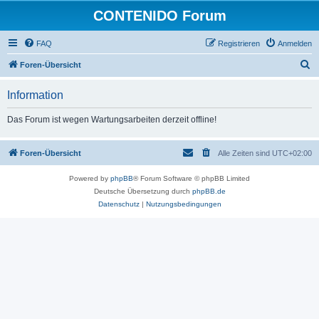
CONTENIDO Forum
FAQ
Registrieren
Anmelden
S
Foren-Übersicht
u
Information
c
h
Das Forum ist wegen Wartungsarbeiten derzeit offline!
e
Foren-Übersicht
Alle Zeiten sind
UTC+02:00
Powered by
phpBB
® Forum Software © phpBB Limited
Deutsche Übersetzung durch
phpBB.de
Datenschutz
|
Nutzungsbedingungen