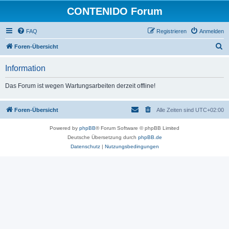
CONTENIDO Forum
FAQ
Registrieren
Anmelden
S
Foren-Übersicht
u
Information
c
h
Das Forum ist wegen Wartungsarbeiten derzeit offline!
e
Foren-Übersicht
Alle Zeiten sind
UTC+02:00
Powered by
phpBB
® Forum Software © phpBB Limited
Deutsche Übersetzung durch
phpBB.de
Datenschutz
|
Nutzungsbedingungen