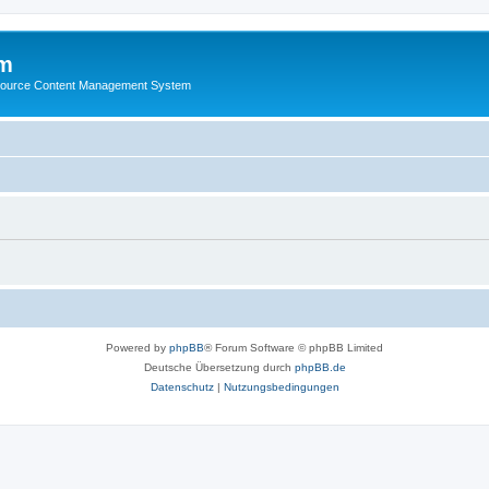
m
ource Content Management System
Powered by
phpBB
® Forum Software © phpBB Limited
Deutsche Übersetzung durch
phpBB.de
Datenschutz
|
Nutzungsbedingungen