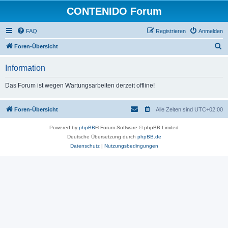
CONTENIDO Forum
FAQ
Registrieren
Anmelden
S
Foren-Übersicht
u
Information
c
h
Das Forum ist wegen Wartungsarbeiten derzeit offline!
e
Foren-Übersicht
Alle Zeiten sind
UTC+02:00
Powered by
phpBB
® Forum Software © phpBB Limited
Deutsche Übersetzung durch
phpBB.de
Datenschutz
|
Nutzungsbedingungen