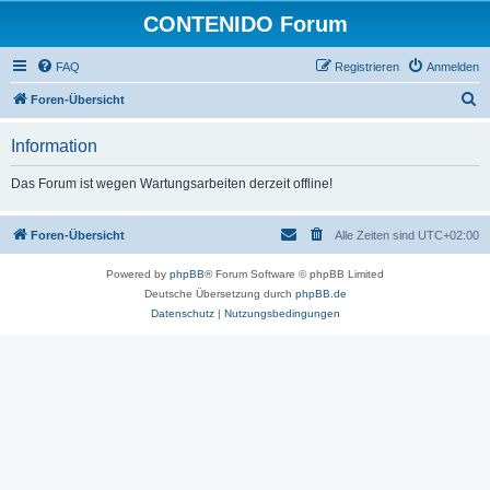
CONTENIDO Forum
FAQ
Registrieren
Anmelden
S
Foren-Übersicht
u
Information
c
h
Das Forum ist wegen Wartungsarbeiten derzeit offline!
e
Foren-Übersicht
Alle Zeiten sind
UTC+02:00
Powered by
phpBB
® Forum Software © phpBB Limited
Deutsche Übersetzung durch
phpBB.de
Datenschutz
|
Nutzungsbedingungen