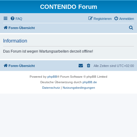
CONTENIDO Forum
FAQ
Registrieren
Anmelden
S
Foren-Übersicht
u
Information
c
h
Das Forum ist wegen Wartungsarbeiten derzeit offline!
e
Foren-Übersicht
Alle Zeiten sind
UTC+02:00
Powered by
phpBB
® Forum Software © phpBB Limited
Deutsche Übersetzung durch
phpBB.de
Datenschutz
|
Nutzungsbedingungen