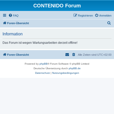
CONTENIDO Forum
FAQ
Registrieren
Anmelden
S
Foren-Übersicht
u
Information
c
h
Das Forum ist wegen Wartungsarbeiten derzeit offline!
e
Foren-Übersicht
Alle Zeiten sind
UTC+02:00
Powered by
phpBB
® Forum Software © phpBB Limited
Deutsche Übersetzung durch
phpBB.de
Datenschutz
|
Nutzungsbedingungen