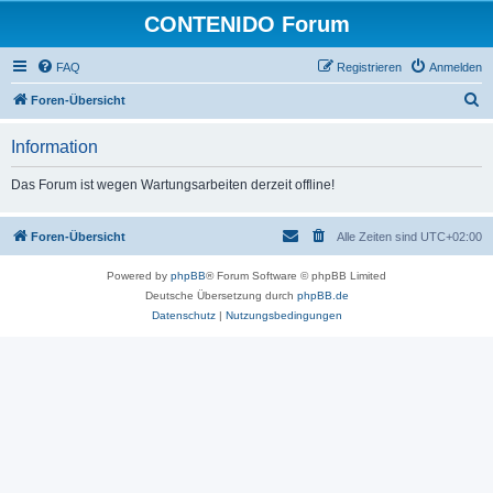
CONTENIDO Forum
FAQ
Registrieren
Anmelden
S
Foren-Übersicht
u
Information
c
h
Das Forum ist wegen Wartungsarbeiten derzeit offline!
e
Foren-Übersicht
Alle Zeiten sind
UTC+02:00
Powered by
phpBB
® Forum Software © phpBB Limited
Deutsche Übersetzung durch
phpBB.de
Datenschutz
|
Nutzungsbedingungen