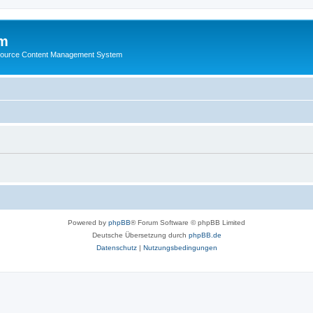
m
ource Content Management System
Powered by
phpBB
® Forum Software © phpBB Limited
Deutsche Übersetzung durch
phpBB.de
Datenschutz
|
Nutzungsbedingungen