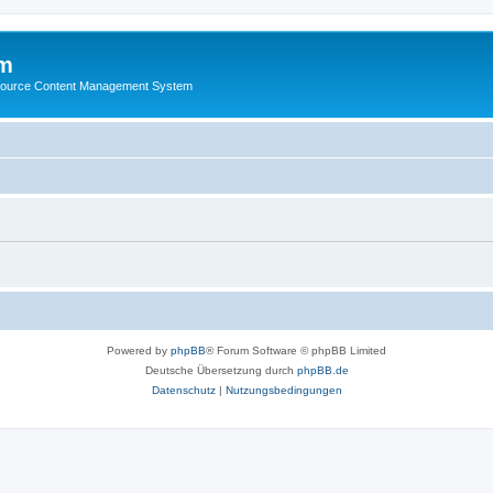
m
ource Content Management System
Powered by
phpBB
® Forum Software © phpBB Limited
Deutsche Übersetzung durch
phpBB.de
Datenschutz
|
Nutzungsbedingungen