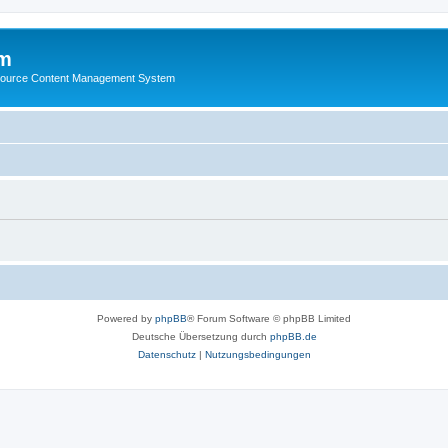
m
ource Content Management System
Powered by
phpBB
® Forum Software © phpBB Limited
Deutsche Übersetzung durch
phpBB.de
Datenschutz
|
Nutzungsbedingungen