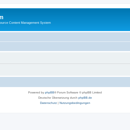
m
ource Content Management System
Powered by
phpBB
® Forum Software © phpBB Limited
Deutsche Übersetzung durch
phpBB.de
Datenschutz
|
Nutzungsbedingungen