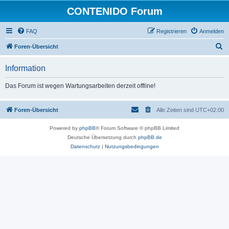
CONTENIDO Forum
FAQ
Registrieren
Anmelden
S
Foren-Übersicht
u
Information
c
h
Das Forum ist wegen Wartungsarbeiten derzeit offline!
e
Foren-Übersicht
Alle Zeiten sind
UTC+02:00
Powered by
phpBB
® Forum Software © phpBB Limited
Deutsche Übersetzung durch
phpBB.de
Datenschutz
|
Nutzungsbedingungen