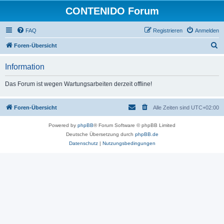
CONTENIDO Forum
FAQ
Registrieren
Anmelden
S
Foren-Übersicht
u
Information
c
h
Das Forum ist wegen Wartungsarbeiten derzeit offline!
e
Foren-Übersicht
Alle Zeiten sind
UTC+02:00
Powered by
phpBB
® Forum Software © phpBB Limited
Deutsche Übersetzung durch
phpBB.de
Datenschutz
|
Nutzungsbedingungen