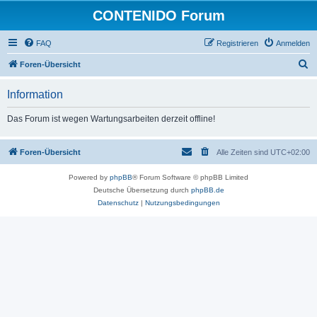
CONTENIDO Forum
FAQ
Registrieren
Anmelden
S
Foren-Übersicht
u
Information
c
h
Das Forum ist wegen Wartungsarbeiten derzeit offline!
e
Foren-Übersicht
Alle Zeiten sind
UTC+02:00
Powered by
phpBB
® Forum Software © phpBB Limited
Deutsche Übersetzung durch
phpBB.de
Datenschutz
|
Nutzungsbedingungen