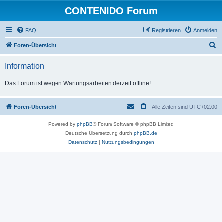
CONTENIDO Forum
FAQ
Registrieren
Anmelden
S
Foren-Übersicht
u
Information
c
h
Das Forum ist wegen Wartungsarbeiten derzeit offline!
e
Foren-Übersicht
Alle Zeiten sind
UTC+02:00
Powered by
phpBB
® Forum Software © phpBB Limited
Deutsche Übersetzung durch
phpBB.de
Datenschutz
|
Nutzungsbedingungen