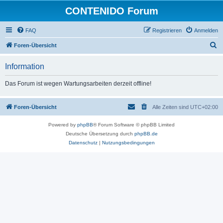
CONTENIDO Forum
FAQ
Registrieren
Anmelden
S
Foren-Übersicht
u
Information
c
h
Das Forum ist wegen Wartungsarbeiten derzeit offline!
e
Foren-Übersicht
Alle Zeiten sind
UTC+02:00
Powered by
phpBB
® Forum Software © phpBB Limited
Deutsche Übersetzung durch
phpBB.de
Datenschutz
|
Nutzungsbedingungen