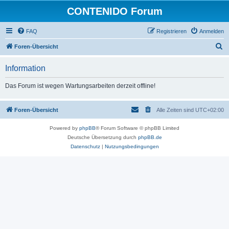
CONTENIDO Forum
FAQ
Registrieren
Anmelden
S
Foren-Übersicht
u
Information
c
h
Das Forum ist wegen Wartungsarbeiten derzeit offline!
e
Foren-Übersicht
Alle Zeiten sind
UTC+02:00
Powered by
phpBB
® Forum Software © phpBB Limited
Deutsche Übersetzung durch
phpBB.de
Datenschutz
|
Nutzungsbedingungen