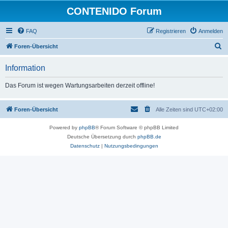
CONTENIDO Forum
FAQ
Registrieren
Anmelden
S
Foren-Übersicht
u
Information
c
h
Das Forum ist wegen Wartungsarbeiten derzeit offline!
e
Foren-Übersicht
Alle Zeiten sind
UTC+02:00
Powered by
phpBB
® Forum Software © phpBB Limited
Deutsche Übersetzung durch
phpBB.de
Datenschutz
|
Nutzungsbedingungen