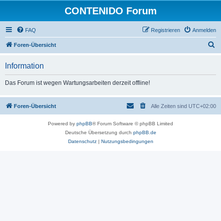
CONTENIDO Forum
FAQ
Registrieren
Anmelden
S
Foren-Übersicht
u
Information
c
h
Das Forum ist wegen Wartungsarbeiten derzeit offline!
e
Foren-Übersicht
Alle Zeiten sind
UTC+02:00
Powered by
phpBB
® Forum Software © phpBB Limited
Deutsche Übersetzung durch
phpBB.de
Datenschutz
|
Nutzungsbedingungen