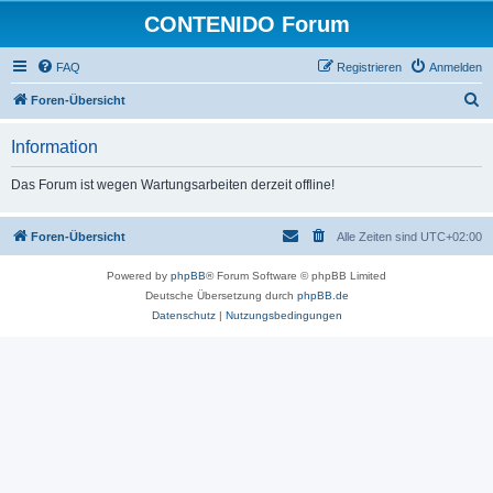
CONTENIDO Forum
FAQ
Registrieren
Anmelden
S
Foren-Übersicht
u
Information
c
h
Das Forum ist wegen Wartungsarbeiten derzeit offline!
e
Foren-Übersicht
Alle Zeiten sind
UTC+02:00
Powered by
phpBB
® Forum Software © phpBB Limited
Deutsche Übersetzung durch
phpBB.de
Datenschutz
|
Nutzungsbedingungen