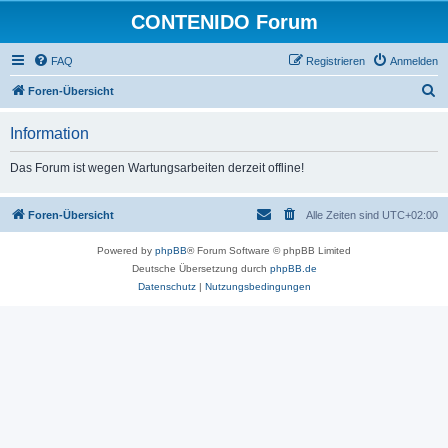
CONTENIDO Forum
FAQ
Registrieren
Anmelden
S
Foren-Übersicht
u
Information
c
h
Das Forum ist wegen Wartungsarbeiten derzeit offline!
e
Foren-Übersicht
Alle Zeiten sind
UTC+02:00
Powered by
phpBB
® Forum Software © phpBB Limited
Deutsche Übersetzung durch
phpBB.de
Datenschutz
|
Nutzungsbedingungen