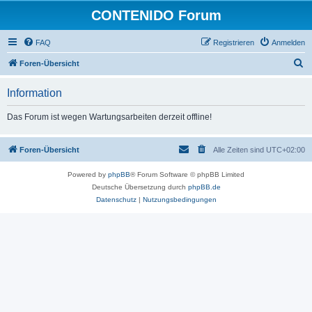
CONTENIDO Forum
FAQ
Registrieren
Anmelden
S
Foren-Übersicht
u
Information
c
h
Das Forum ist wegen Wartungsarbeiten derzeit offline!
e
Foren-Übersicht
Alle Zeiten sind
UTC+02:00
Powered by
phpBB
® Forum Software © phpBB Limited
Deutsche Übersetzung durch
phpBB.de
Datenschutz
|
Nutzungsbedingungen