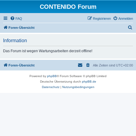
CONTENIDO Forum
FAQ
Registrieren
Anmelden
S
Foren-Übersicht
u
Information
c
h
Das Forum ist wegen Wartungsarbeiten derzeit offline!
e
Foren-Übersicht
Alle Zeiten sind
UTC+02:00
Powered by
phpBB
® Forum Software © phpBB Limited
Deutsche Übersetzung durch
phpBB.de
Datenschutz
|
Nutzungsbedingungen