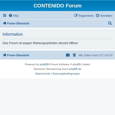
CONTENIDO Forum
FAQ
Registrieren
Anmelden
S
Foren-Übersicht
u
Information
c
h
Das Forum ist wegen Wartungsarbeiten derzeit offline!
e
Foren-Übersicht
Alle Zeiten sind
UTC+02:00
Powered by
phpBB
® Forum Software © phpBB Limited
Deutsche Übersetzung durch
phpBB.de
Datenschutz
|
Nutzungsbedingungen