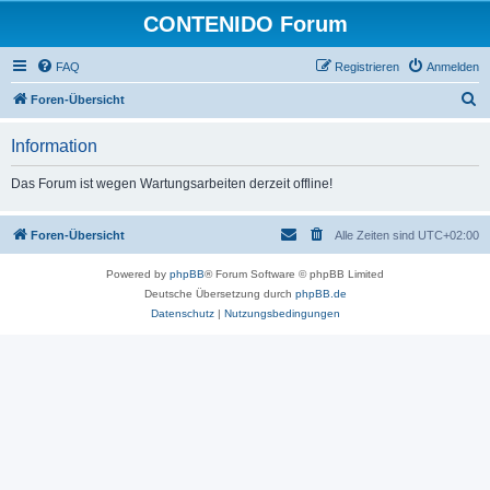
CONTENIDO Forum
FAQ
Registrieren
Anmelden
S
Foren-Übersicht
u
Information
c
h
Das Forum ist wegen Wartungsarbeiten derzeit offline!
e
Foren-Übersicht
Alle Zeiten sind
UTC+02:00
Powered by
phpBB
® Forum Software © phpBB Limited
Deutsche Übersetzung durch
phpBB.de
Datenschutz
|
Nutzungsbedingungen