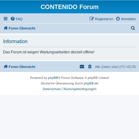
CONTENIDO Forum
FAQ
Registrieren
Anmelden
S
Foren-Übersicht
u
Information
c
h
Das Forum ist wegen Wartungsarbeiten derzeit offline!
e
Foren-Übersicht
Alle Zeiten sind
UTC+02:00
Powered by
phpBB
® Forum Software © phpBB Limited
Deutsche Übersetzung durch
phpBB.de
Datenschutz
|
Nutzungsbedingungen