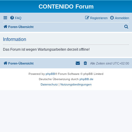
CONTENIDO Forum
FAQ
Registrieren
Anmelden
S
Foren-Übersicht
u
Information
c
h
Das Forum ist wegen Wartungsarbeiten derzeit offline!
e
Foren-Übersicht
Alle Zeiten sind
UTC+02:00
Powered by
phpBB
® Forum Software © phpBB Limited
Deutsche Übersetzung durch
phpBB.de
Datenschutz
|
Nutzungsbedingungen