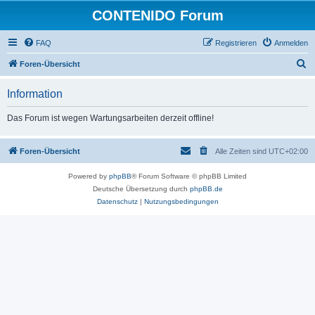
CONTENIDO Forum
FAQ
Registrieren
Anmelden
S
Foren-Übersicht
u
Information
c
h
Das Forum ist wegen Wartungsarbeiten derzeit offline!
e
Foren-Übersicht
Alle Zeiten sind
UTC+02:00
Powered by
phpBB
® Forum Software © phpBB Limited
Deutsche Übersetzung durch
phpBB.de
Datenschutz
|
Nutzungsbedingungen