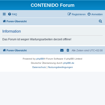
CONTENIDO Forum
FAQ
Registrieren
Anmelden
S
Foren-Übersicht
u
Information
c
h
Das Forum ist wegen Wartungsarbeiten derzeit offline!
e
Foren-Übersicht
Alle Zeiten sind
UTC+02:00
Powered by
phpBB
® Forum Software © phpBB Limited
Deutsche Übersetzung durch
phpBB.de
Datenschutz
|
Nutzungsbedingungen