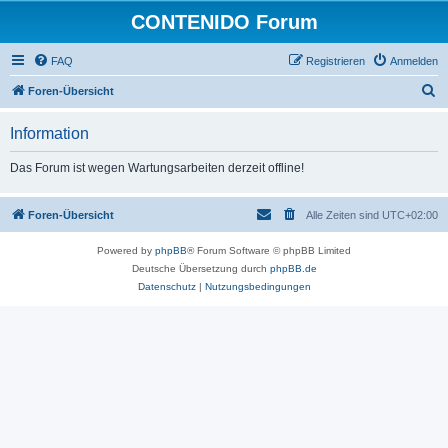
CONTENIDO Forum
FAQ
Registrieren
Anmelden
S
Foren-Übersicht
u
Information
c
h
Das Forum ist wegen Wartungsarbeiten derzeit offline!
e
Foren-Übersicht
Alle Zeiten sind
UTC+02:00
Powered by
phpBB
® Forum Software © phpBB Limited
Deutsche Übersetzung durch
phpBB.de
Datenschutz
|
Nutzungsbedingungen