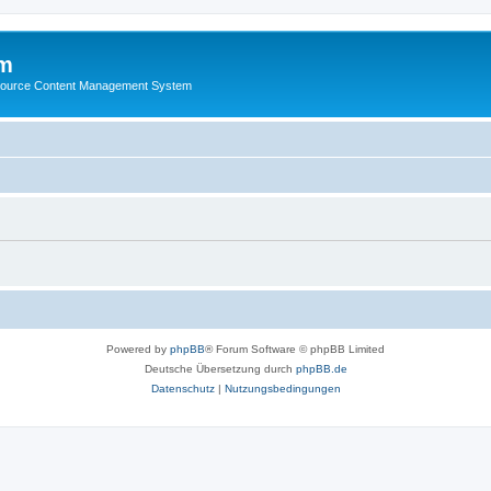
m
ource Content Management System
Powered by
phpBB
® Forum Software © phpBB Limited
Deutsche Übersetzung durch
phpBB.de
Datenschutz
|
Nutzungsbedingungen