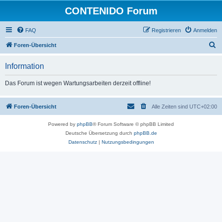
CONTENIDO Forum
FAQ
Registrieren
Anmelden
S
Foren-Übersicht
u
Information
c
h
Das Forum ist wegen Wartungsarbeiten derzeit offline!
e
Foren-Übersicht
Alle Zeiten sind
UTC+02:00
Powered by
phpBB
® Forum Software © phpBB Limited
Deutsche Übersetzung durch
phpBB.de
Datenschutz
|
Nutzungsbedingungen