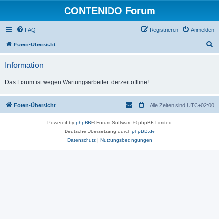
CONTENIDO Forum
FAQ
Registrieren
Anmelden
S
Foren-Übersicht
u
Information
c
h
Das Forum ist wegen Wartungsarbeiten derzeit offline!
e
Foren-Übersicht
Alle Zeiten sind
UTC+02:00
Powered by
phpBB
® Forum Software © phpBB Limited
Deutsche Übersetzung durch
phpBB.de
Datenschutz
|
Nutzungsbedingungen