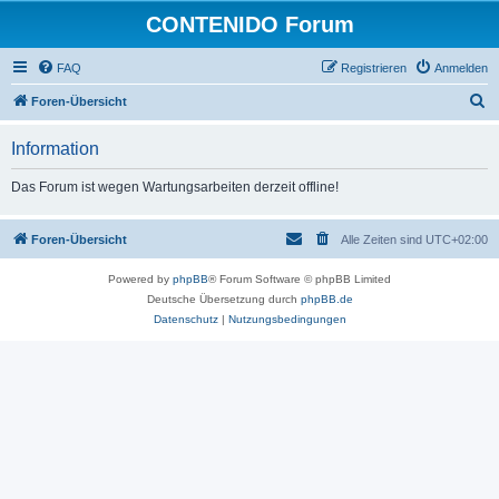
CONTENIDO Forum
FAQ
Registrieren
Anmelden
S
Foren-Übersicht
u
Information
c
h
Das Forum ist wegen Wartungsarbeiten derzeit offline!
e
Foren-Übersicht
Alle Zeiten sind
UTC+02:00
Powered by
phpBB
® Forum Software © phpBB Limited
Deutsche Übersetzung durch
phpBB.de
Datenschutz
|
Nutzungsbedingungen