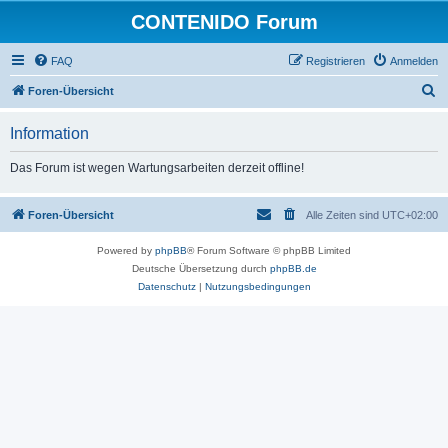
CONTENIDO Forum
FAQ
Registrieren
Anmelden
S
Foren-Übersicht
u
Information
c
h
Das Forum ist wegen Wartungsarbeiten derzeit offline!
e
Foren-Übersicht
Alle Zeiten sind
UTC+02:00
Powered by
phpBB
® Forum Software © phpBB Limited
Deutsche Übersetzung durch
phpBB.de
Datenschutz
|
Nutzungsbedingungen