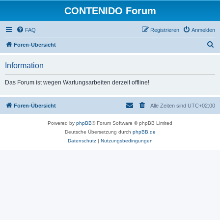
CONTENIDO Forum
FAQ
Registrieren
Anmelden
S
Foren-Übersicht
u
Information
c
h
Das Forum ist wegen Wartungsarbeiten derzeit offline!
e
Foren-Übersicht
Alle Zeiten sind
UTC+02:00
Powered by
phpBB
® Forum Software © phpBB Limited
Deutsche Übersetzung durch
phpBB.de
Datenschutz
|
Nutzungsbedingungen