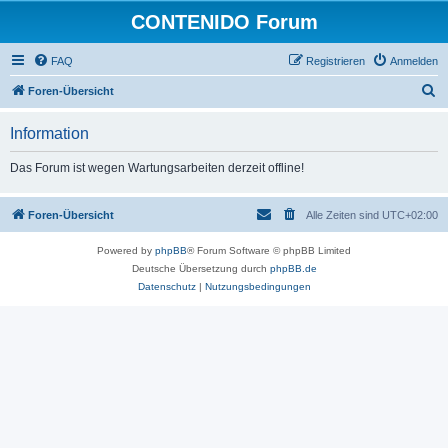
CONTENIDO Forum
FAQ
Registrieren
Anmelden
S
Foren-Übersicht
u
Information
c
h
Das Forum ist wegen Wartungsarbeiten derzeit offline!
e
Foren-Übersicht
Alle Zeiten sind
UTC+02:00
Powered by
phpBB
® Forum Software © phpBB Limited
Deutsche Übersetzung durch
phpBB.de
Datenschutz
|
Nutzungsbedingungen